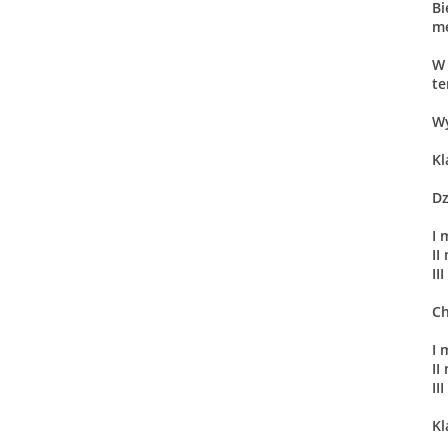
Bi
me
W 
te
Wy
Kl
Dz
I 
II
II
Ch
I 
II
II
Kl