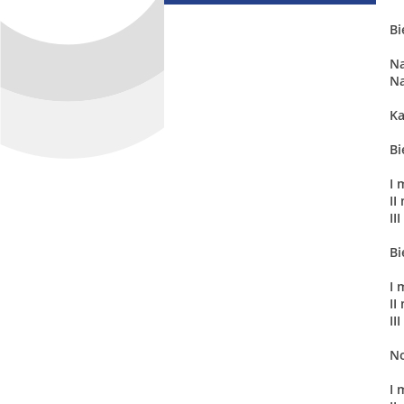
Bi
Na
Na
Ka
Bi
I 
II
II
Bi
I 
II
II
No
I 