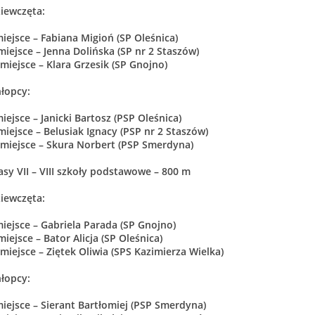
iewczęta:
miejsce – Fabiana Migioń (SP Oleśnica)
 miejsce – Jenna Dolińska (SP nr 2 Staszów)
I miejsce – Klara Grzesik (SP Gnojno)
łopcy:
miejsce – Janicki Bartosz (PSP Oleśnica)
 miejsce – Belusiak Ignacy (PSP nr 2 Staszów)
I miejsce – Skura Norbert (PSP Smerdyna)
asy VII – VIII szkoły podstawowe – 800 m
iewczęta:
miejsce – Gabriela Parada (SP Gnojno)
 miejsce – Bator Alicja (SP Oleśnica)
I miejsce – Ziętek Oliwia (SPS Kazimierza Wielka)
łopcy:
miejsce – Sierant Bartłomiej (PSP Smerdyna)