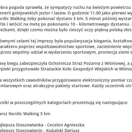
bra pogoda sprawiła, że sympatycy ruchu na świeżym powietrzu m
enerii golejowskich jezior i lasów. O godzinie 11.00 jako pierwsi 
rdic Walking żeby pokonać dystans 5 km. 5 minut później wysta
tle i wrócić na metę po pokonaniu 10 - kilometrowego dystansu. 
ieżkami, dzięki czemu można było cieszyć oczy piękną polską złotą
ównymi celami tej imprezy była popularyzacja biegania, kształt
arakteru poprzez współzawodnictwo sportowe, zacieśnienie więz
przez wspólny udział w wydarzeniu sportowym, promocja ziemi s
asę biegu zabezpieczyła Ochotnicza Straż Pożarna z Wiśniowej, a
pieki przygotowało Strażackie Koło Gospodyń Wiejskich w Wiśnio
a wszystkich zawodników przygotowano elektroniczny pomiar cz
miarowym oraz atrakcyjne pakiety startowe. Każdy uczestnik o
niki w poszczególnych kategoriach prezentują się następująco:
rsz Nordic Walking 5 km
jlepsza Staszowianka - Cecelon Agnieszka
jlepszy Staszowianin - Kubalski Dariusz