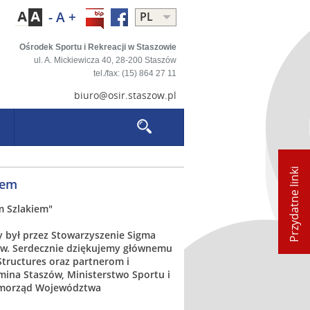
-
A
+
PL
PL
EN
Ośrodek Sportu i Rekreacji w Staszowie
ul. A. Mickiewicza 40,
28-200 Staszów
tel./fax: (15) 864 27 11
biuro@osir.staszow.pl
Przydatne linki
iem
im Szlakiem"
y był przez Stowarzyszenie Sigma
zów. Serdecznie dziękujemy głównemu
tructures oraz partnerom i
mina Staszów, Ministerstwo Sportu i
 Samorząd Województwa