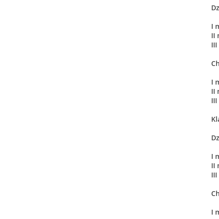
Dz
I 
II
II
Ch
I 
II
II
Kl
Dz
I 
II
II
Ch
I 