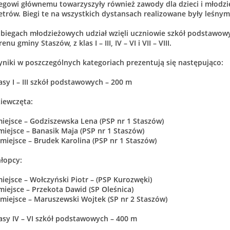
egowi głównemu towarzyszyły również zawody dla dzieci i młodzie
trów. Biegi te na wszystkich dystansach realizowane były leśnym
biegach młodzieżowych udział wzięli uczniowie szkół podstawo
renu gminy Staszów, z klas I – III, IV – VI i VII – VIII.
niki w poszczególnych kategoriach prezentują się następująco:
asy I – III szkół podstawowych – 200 m
iewczęta:
miejsce – Godziszewska Lena (PSP nr 1 Staszów)
 miejsce – Banasik Maja (PSP nr 1 Staszów)
I miejsce – Brudek Karolina (PSP nr 1 Staszów)
łopcy:
miejsce – Wołczyński Piotr – (PSP Kurozwęki)
 miejsce – Przekota Dawid (SP Oleśnica)
I miejsce – Maruszewski Wojtek (SP nr 2 Staszów)
asy IV – VI szkół podstawowych – 400 m