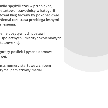
iło spędzili czas w przepięknej
wystartowali zawodnicy w kategorii
rtował Bieg Główny by pokonać dwie
Niemal cała trasa przebiega leśnymi
 jesienią.
owanie pozytywnych postaw i
i społecznych i międzypokoleniowych
taszowskiej.
 gorący posiłek i pyszne domowe
wej.
asu, numery startowe z chipem
trzymał pamiątkowy medal.