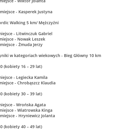
 miejsce - Wiktor Jolanta
I miejsce - Kasperek Justyna
rdic Walking 5 km/ Mężczyźni
miejsce - Litwinczuk Gabriel
 miejsce - Nowak Leszek
I miejsce - Żmuda Jerzy
niki w kategoriach wiekowych - Bieg Główny 10 km
0 (kobiety 16 – 29 lat)
miejsce - Legiecka Kamila
 miejsce - Chrobąszcz Klaudia
0 (kobiety 30 – 39 lat)
miejsce - Wrońska Agata
 miejsce - Wiatrowska Kinga
I miejsce - Hryniewicz Jolanta
0 (kobiety 40 – 49 lat)