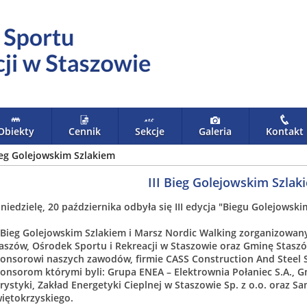
Obiekty
Cennik
Sekcje
Galeria
Kontakt
Bieg Golejowskim Szlakiem
III Bieg Golejowskim Szlak
niedzielę, 20 października odbyła się III edycja "Biegu Golejowsk
I Bieg Golejowskim Szlakiem i Marsz Nordic Walking zorganizowan
aszów, Ośrodek Sportu i Rekreacji w Staszowie oraz Gminę Stas
onsorowi naszych zawodów, firmie CASS Construction And Steel S
onsorom którymi byli: Grupa ENEA – Elektrownia Połaniec S.A., G
rystyki, Zakład Energetyki Cieplnej w Staszowie Sp. z o.o. oraz
iętokrzyskiego.