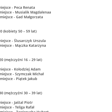
miejsce - Peca Renata
 miejsce - Musialik Magdalenaa
I miejsce - Gad Małgorzata
0 (kobiety 50 – 59 lat)
miejsce - Ślusarczyk Urszula
 miejsce - Mączka Katarzyna
0 (mężczyźni 16 – 29 lat)
miejsce - Kołodziej Adam
 miejsce - Szymczak Michał
I miejsce - Piątek Jakub
0 (mężczyźni 30 – 39 lat)
miejsce - Jaśtal Piotr
 miejsce - Teliga Rafał
I miejsce - Zawierucha Hubert