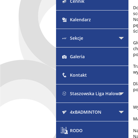
Cennik
Do
sc
No
Kalendarz
pę
śc
Sekcje
Gł
ch
po
Galeria
Tr
wy
Kontakt
Dl
po
Staszowska Liga Halowa
Wy
4xBADMINTON
Ma
RODO
Na
Na