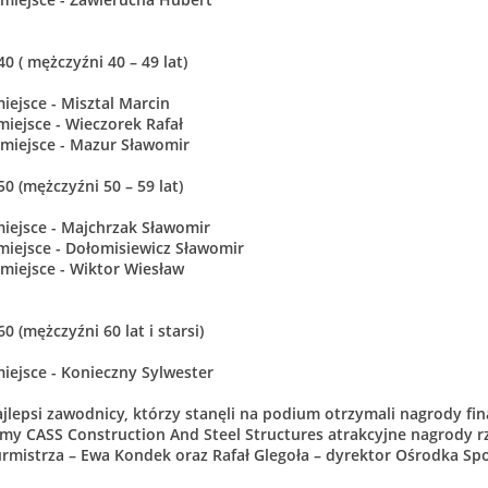
0 ( mężczyźni 40 – 49 lat)
miejsce - Misztal Marcin
 miejsce - Wieczorek Rafał
I miejsce - Mazur Sławomir
0 (mężczyźni 50 – 59 lat)
miejsce - Majchrzak Sławomir
 miejsce - Dołomisiewicz Sławomir
I miejsce - Wiktor Wiesław
0 (mężczyźni 60 lat i starsi)
miejsce - Konieczny Sylwester
jlepsi zawodnicy, którzy stanęli na podium otrzymali nagrody fi
rmy CASS Construction And Steel Structures atrakcyjne nagrody 
rmistrza – Ewa Kondek oraz Rafał Glegoła – dyrektor Ośrodka Spor