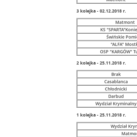
3 kolejka - 02.12.2018 r.
Matmont
KS "SPARTA"Koni
Świńskie Pomi
"ALFA" Most
OSP "KARGÓW" T
2 kolejka - 25.11.2018 r.
Brak
Casablanca
Chłodnicki
Darbud
Wydział Kryminalny
1 kolejka - 25.11.2018 r.
Wydział Kry
Matmo