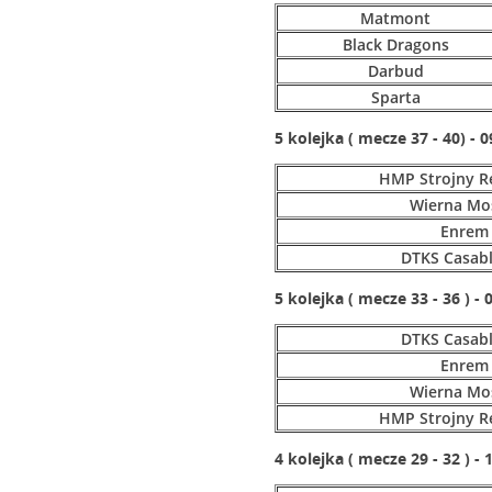
Matmont
Black Dragons
Darbud
Sparta
5 kolejka ( mecze 37 - 40) - 0
HMP Strojny R
Wierna Mo
Enrem
DTKS Casab
5 kolejka ( mecze 33 - 36 ) - 
DTKS Casab
Enrem
Wierna Mo
HMP Strojny R
4 kolejka ( mecze 29 - 32 ) - 