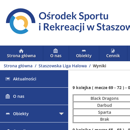
Strona główna
O nas
Obiekty
Cennik
Strona główna
Staszowska Liga Halowa
Wyniki
Aktualności
9 kolejka ( mecze 69 - 72 ) - 
O nas
Black Dragons
Darbud
Sparta
Obiekty
Brak
9 kolejka ( mecze 65 - 68 ) - 