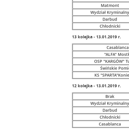
Matmont
Wydział Kryminaln
Darbud
Chłodnicki
13 kolejka - 13.01.2019 r.
Casablanca
"ALFA" Most
OSP "KARGÓW" T
Świńskie Pomi
KS "SPARTA"Koni
12 kolejka - 13.01.2019 r.
Brak
Wydział Kryminaln
Darbud
Chłodnicki
Casablanca