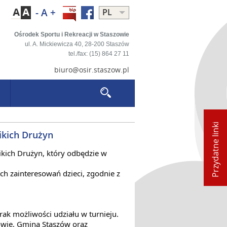
-
A
+
PL
PL
EN
Ośrodek Sportu i Rekreacji w Staszowie
ul. A. Mickiewicza 40,
28-200 Staszów
tel./fax: (15) 864 27 11
biuro@osir.staszow.pl
Przydatne linki
zikich Drużyn
ikich Drużyn, który odbędzie w
ych zainteresowań dzieci, zgodnie z
k możliwości udziału w turnieju.
owie, Gmina Staszów oraz