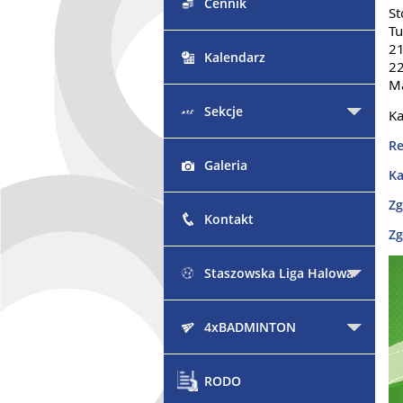
Cennik
St
Tu
21
Kalendarz
22
Ma
Sekcje
Ka
Re
Galeria
Ka
Z
Kontakt
Zg
Staszowska Liga Halowa
4xBADMINTON
RODO