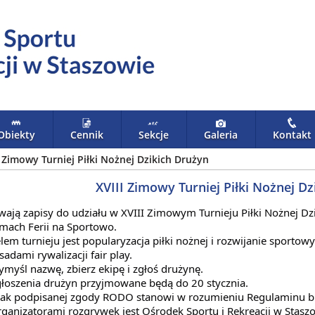
Obiekty
Cennik
Sekcje
Galeria
Kontakt
I Zimowy Turniej Piłki Nożnej Dzikich Drużyn
XVIII Zimowy Turniej Piłki Nożnej D
wają zapisy do udziału w XVIII Zimowym Turnieju Piłki Nożnej Dz
mach Ferii na Sportowo.
lem turnieju jest popularyzacja piłki nożnej i rozwijanie sportow
sadami rywalizacji fair play.
myśl nazwę, zbierz ekipę i zgłoś drużynę.
łoszenia drużyn przyjmowane będą do 20 stycznia.
ak podpisanej zgody RODO stanowi w rozumieniu Regulaminu bra
ganizatorami rozgrywek jest Ośrodek Sportu i Rekreacji w Stasz