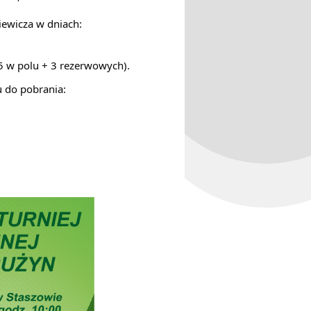
kiewicza w dniach:
5 w polu + 3 rezerwowych)
.
u do pobrania: